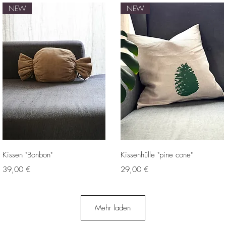
NEW
NEW
Schnellansicht
Schnellansicht
Kissen "Bonbon"
Kissenhülle "pine cone"
Preis
Preis
39,00 €
29,00 €
Mehr laden