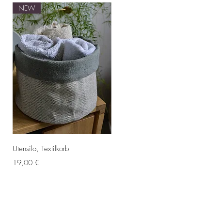
NEW
Schnellansicht
Utensilo, Textilkorb
Preis
19,00 €