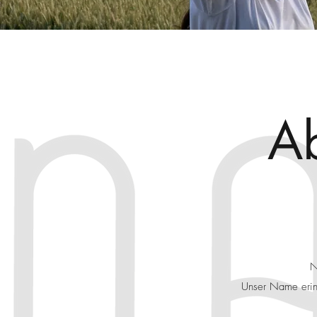
Ab
N
Unser Name erinn