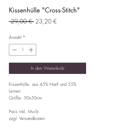
Kissenhülle "Cross-Stitch"
Standardpreis
Sale-
 29,00 € 
23,20 €
Preis
Anzahl
*
In den Warenkorb
Kissenhülle aus 45% Hanf und 55%
Leinen
Größe: 50x50cm
Preis inkl. MwSt.
zzgl. Versandkosten