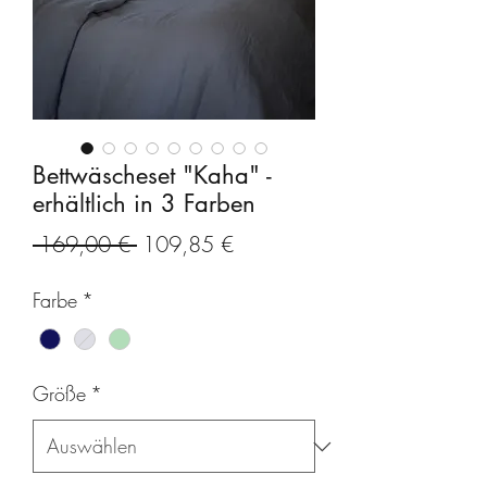
Bettwäscheset "Kaha" -
erhältlich in 3 Farben
Standardpreis
Sale-
 169,00 € 
109,85 €
Preis
Farbe
*
Größe
*