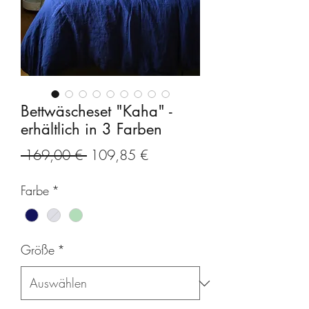
Bettwäscheset "Kaha" -
erhältlich in 3 Farben
Standardpreis
Sale-
 169,00 € 
109,85 €
Preis
Farbe
*
Größe
*